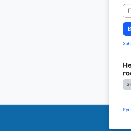
Пар
Заб
Не
го
З
Русс