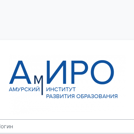
Зайти на Сист
ин