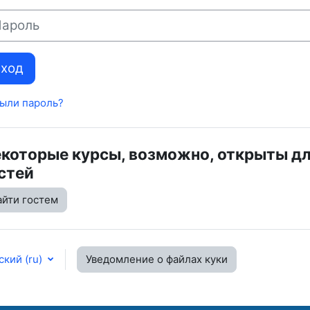
оль
Вход
ыли пароль?
которые курсы, возможно, открыты д
стей
айти гостем
кий ‎(ru)‎
Уведомление о файлах куки