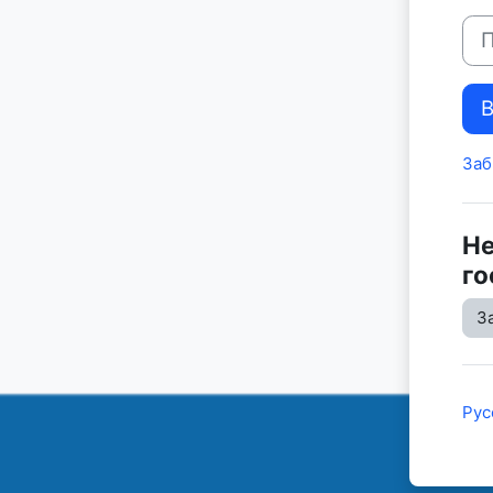
Пар
Заб
Не
го
З
Русс