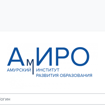
Зайти на Сист
ин