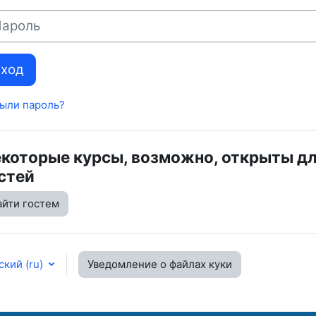
оль
Вход
ыли пароль?
которые курсы, возможно, открыты д
стей
айти гостем
кий ‎(ru)‎
Уведомление о файлах куки