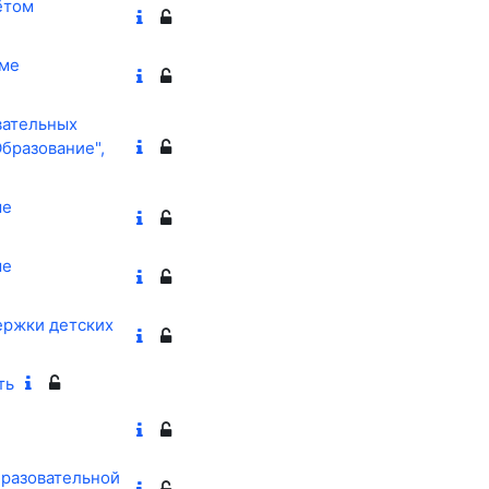
ётом
еме
вательных
бразование",
ме
ме
ержки детских
ть
бразовательной