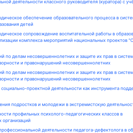
ной деятельности классного руководителя (куратора) с уч
дическое обеспечение образовательного процесса в сист
азования детей
дическое сопровождение воспитательной работы в образо
ализации комплекса мероприятий национальных проектов "О
ий по делам несовершеннолетних и защите их прав в систе
зорности и правонарушений несовершеннолетних
ий по делам несовершеннолетних и защите их прав в систе
зорности и правонарушений несовершеннолетних
 социально-проектной деятельности как инструмента подд
ения подростков и молодежи в экстремистскую деятельнос
ности профильных психолого-педагогических классов в
х организаций
профессиональной деятельности педагога-дефектолога в о