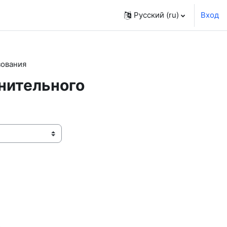
Русский ‎(ru)‎
Вход
зования
лнительного